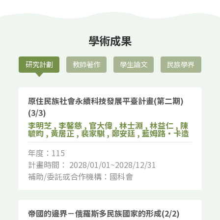
學術成果
研究計劃
教師著作
學生論文
民族學界
原住民族社會永續科技發展平臺計畫(第二期)
(3/3)
李明芝 , 李馨慈 , 官大偉 , 林士淵 , 林益仁 , 陳
毓昀 , 黃居正 , 裴家騏 , 鄭安廷 , 藍姆路‧卡造
年度：115
計畫時間： 2028/01/01~2028/12/31
補助/委託或合作機構：國科會
帝國的邊界－俄羅斯多民族國家的形成(2/2)