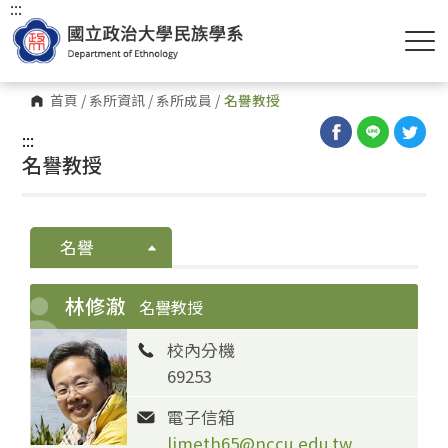
:::
首頁
/
系所資訊
/
系所成員
/
名譽教授
:::
名譽教授
名譽
林修澈
名譽教授
校內分機
69253
電子信箱
limeth65@nccu.edu.tw