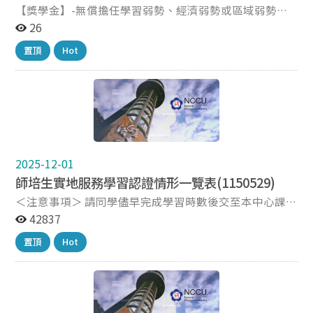
【獎學金】-無償擔任學習弱勢、經濟弱勢或區域弱勢等
學童課業輔導工作或補救教學單位彙整參考(可同時認抵
26
實地學習時數) 單位 順興社區發展協會 國立政治大學教
置頂
Hot
師研習中心 社團法人台灣拾穗社區服務關懷協會 明興白
屋而紹據點 元太慈愛人文推廣協進會 教育部數位學伴計
畫 台北市基督教萬芳浸信會 台北市立萬芳高中學習弱勢
學生課輔 財團法人誠致教育基金會 ※以上單位及相關服
務資訊係參考近年學長姐服務經驗彙整，實際職缺及服務
內容請逕向各單位洽詢。
2025-12-01
師培生實地服務學習認證情形一覽表(1150529)
＜注意事項＞ 請同學儘早完成學習時數後交至本中心課程
組認證！當年申請教育實習者，最遲請於學期結束一週前
42837
繳交！ 如有疑問歡迎洽詢課程組辦公室，或
置頂
Hot
email:1t3@nccu.edu.tw。