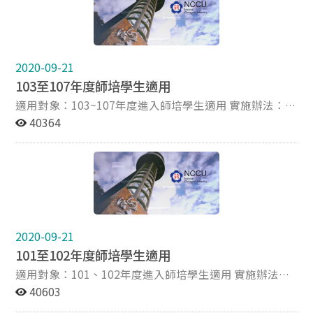
地見習、試教、實習、補救教學、課業輔導或服務學習，
共10小時。※研習時數及服務學習課程不再列為實地學習
時數採認項目。詳細規定請詳參實地學習實施辦法 。 認
證方式：完成之實地學習項目，請下載實地學習認證表填
2020-09-21
妥，經實地學習單位核章後，10小時均完成後，繳交至本
103至107年度師培學生適用
中心課程組辦理認證。
適用對象：103~107年度進入師培學生適用 實施辦法：實
地學習實施辦法(請見附件) 105.10.05修訂 相關表單：申
40364
請書(請見附件)《通過甄選當年暑假進行實地學習者須檢
附》、機構單位同意書(請見附件)《實地學習機構單位有
要求者檢附》103~107年認證採用手冊登記。 認證時數：
實地見習、試教、實習、補救教學、課業輔導或服務學
習、教育研習，共54小時。詳細規定請詳參實地學習實施
辦法。 認證方式：完成之實地學習項目記錄於實地學習手
冊，經實地學習單位核章後，54小時均完成後，繳交至本
2020-09-21
中心課程組辦理認證。
101至102年度師培學生適用
適用對象：101、102年度進入師培學生適用 實施辦法：
教育服務暨研習實施辦法(請見附件) 102.11.25修訂 時數
40603
證明書(範例)：教育服務時數證明書(範例格式)(請見附