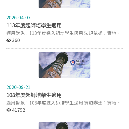
2026-04-07
113年度起師培學生適用
適用對象：113年度進入師培學生適用 法規依據：實地學
習實施辦法(法規連結) 112.11.22修訂 相關表單(表格下
360
載)： 申請書《通過甄選當年暑假進行實地學習者須檢
附》 機構單位同意書《實地學習機構單位有要求者檢附》
實地學習認證表 認證時數：實地見習、試教、實習、學習
扶助、課業輔導、通過數位教學能力檢測或服務學習，共
20小時。 研習時數及服務學習課程不再列為實地學習時
數採認項目 。 數位教學能力檢測取得「精熟」或「基
礎」級者，至多可採認4小時實地學習時數 。 認證方式：
2020-09-21
完成之實地學習項目，請下載實地學習認證表填妥，經實
108年度起師培學生適用
地學習單位核章後，20小時均完成後，繳交至本中心課程
組辦理認證。
適用對象：108年度進入師培學生適用 實施辦法：實地學
習實施辦法(請見附件) 108.1.15修訂 相關表單：申請書
41792
(請見附件)《通過甄選當年暑假進行實地學習者須檢
附》、機構單位同意書(請見附件)《實地學習機構單位有
要求者檢附》、實地學習認證表(請見附件) 認證時數：實