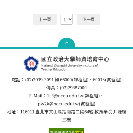
件)、教育研習時數證明書(範例格式)(請見附件) 103.04更
新 認證時數：1.教育研習至少10小時 2.服務研習至少10
小時 ※1和2時數不可互抵。 認證方式：於完成教育服
上一頁
下一頁
務或研習時數後下載時數證明書填妥，經辦理教育服務或
研習之單位簽章後，繳交至本中心課程組辦理認證。
電話：(02)2939-3091 轉 66000(課程組)、60015(實習組)
傳真：(02)29387000
E-Mail：1t3@nccu.edu.tw(課程組)、
pw2k@nccu.edu.tw(實習組)
地址：116011 臺北市文山區指南路二段64號 教育學院 井塘樓
三樓