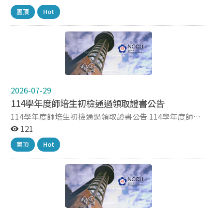
考！ 一、 重要日程與報名資訊： 報名時間： 115 年 9 月
置頂
Hot
7 日（星期一）上午 8:30 起至 115 年 9 月 21 日（星期
一）下午 5:00 止。 測驗日期： 115 年 10 月 17 日至 12 月
13 日，於週六、日分區考場施測，詳細場次請參閱簡章
重要日程表。 測驗費用： 本年度檢測免收報名費用。 報
名方式： 一律採網路報名。 報名網站： https://tl-
assessment.edu.tw 二、 報名資格與錄取原則： 報名資
格： 各師資類科在學師資生、公費生、學士後教育學分班
學生，以及已取得修畢師資職前教育證明書或教師證書之
2026-07-29
儲備教師、實習學生等。 錄取方式： 各考場依報名資格
114學年度師培生初檢通過領取證書公告
類別錄取順序及完成網路報名時間先後順序錄取，名額視
114學年度師培生初檢通過領取證書公告 114學年度師培
各場地可容納人數而定，額滿為止。 三、 測驗內容與方
生初檢通過之成績證明書(初檢通過名單如附檔)，即日起
121
式： 測驗方式： 電腦化測驗，測驗時間為 50 分鐘，不含
可於週一至週五本校上班時間(上午9~12時；下午2~5
測驗前入場及宣讀試場規則時間。 測驗內容： 主要評量
置頂
Hot
時，8/7、8/14為學校暑修不開放)至本中心辦公室領取。
適性科技與一般科技，含 AI 科技，融入教學情境之模擬
未能至本中心領證者，可寄送A4尺寸回郵信封至本中心，
操作能力。 四、 相關參考資源與連結： 數位教學能力檢
請註明「寄送初檢三證」。回郵信封請寫明寄件地址、郵
測簡介： https://tl-
遞區號及收件人並貼足郵資46元整，本中心收到後將以回
assessment.edu.tw/assessmentdes/tpk 師資生數位教
郵寄出。 ※名單上非應屆生或已領取本證者請忽略本訊
學資源網： https://tl-assessment.edu.tw/tpk/ 數位教
息。 ※實習學生可於第一次返校座談簽到時(9/21)一併領
學能力檢測說明影片：
取。 敬祝 安康 師培中心課程組