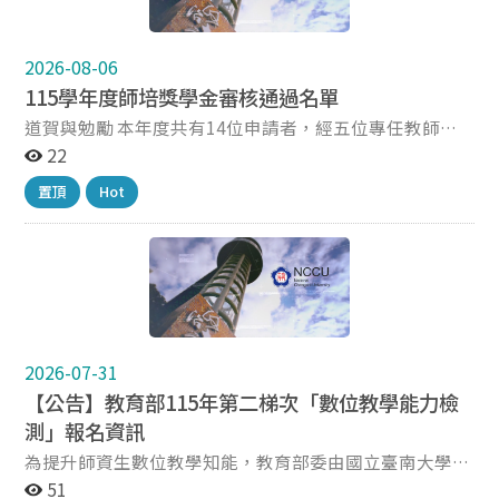
裝）、無線麥克風（雖然聲量要練、但麥克風是好利
器）、手機用三腳架（例如錄製活動或教學影片便於紀錄
或事後回看檢討）、最新各科目教科用書（針對現有學校
2026-08-06
教材進行活動設計）等等，軟硬體一應俱全； 而102的隔
115學年度師培獎學金審核通過名單
壁鄰居就是台灣實驗教育（公辦民營）中心，需要時邀請
道賀與勉勵 本年度共有14位申請者，經五位專任教師依
交流、了解體制內外為何愈來愈像、目前教育生態如何受
據評選辦法計分/閱讀書面資料/討論，最終決定以下12位
22
體制外教育的影響； 在一樓兩端樓梯旁的整面牆，即正式
同學； 然所有申請者學業表現與活動經驗均豐富優秀實難
教甄時教學演示必須板書板畫的超大黑板，休息時間或不
置頂
Hot
分軒輊，遺憾名額有限，希望向隅者下一年度再來申請！
想盯螢幕時可與夥伴轉戰於此，拿起各色粉筆分析概念、
獲獎者在未來一年中將啟動一波教育學習、弱勢服務（須
耙梳脈絡、練字畫形、建立連結、跨時想像-- 也非常適
無償）的增能義務，方式多元未來會進一步說明。
宜。 因為人傑才能地靈。讓102生出教育靈氣來-- 敬請 踴
躍使用（洽三樓師培辦公室課程組）！
2026-07-31
【公告】教育部115年第二梯次「數位教學能力檢
測」報名資訊
為提升師資生數位教學知能，教育部委由國立臺南大學辦
理115年第二梯次「數位教學能力檢測」，歡迎踴躍報
51