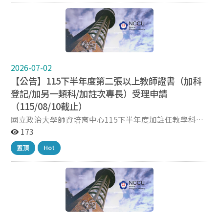
花費1~2分鐘填答本問卷，您的回饋對本中心非常寶貴！
填答內容均依《個人資料保護法》規定嚴密保管及遵循法
令規定處理，敬請安心作答。填答過程中倘有任何疑義，
歡迎來電或來信洽詢，謝謝您。 ▶️ 問卷連結｜
https://forms.gle/cHDoxycYejhD8bcC6 ▶️ 調查期間｜
115年7月7日（星期二）至115年8月14日（星期五） ▶️
調查對象｜110、112、114學年度完成教育實習之本校師
2026-07-02
資生 敬祝 平安順心 國立政治大學師資培育中心 敬上
【公告】115下半年度第二張以上教師證書（加科
登記/加另一類科/加註次專長）受理申請
（115/08/10截止）
國立政治大學師資培育中心115下半年度加註任教學科、
加另一類科、加註次專長教師證書申請 一、申請資格（須
173
同時符合下列兩項條件）： （一）已領有教師證書、欲申
置頂
Hot
請第二張（以上）中等學校教師證書者。 （二）已修畢中
等學校第二科（以上）專門科目學分者。 二、受理申請對
象： （一）本校師資培育中心甄選錄取之師培生。 ※本
校教育學系甄選錄取之師資生請逕洽教育學系辦公室。
（二）非本校師資培育中心甄選錄取之師資生（請務必先
來電或來信確認跨校申請資格）。 三、申請方式：
（一）線上填寫申請表單： 表單連結：