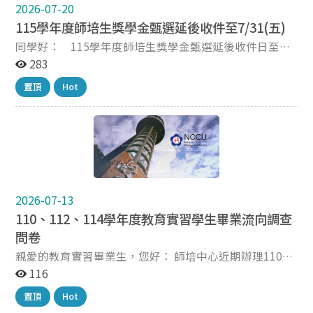
https://www.youtube.com/watch?v=wh-4Cy05bhQ 如
2026-07-20
對報名有相關疑義，請洽國立臺南大學專任助理莊小姐，
115學年度師培生獎學金甄選延後收件至7/31(五)
電話：06-2601292，電子信箱：
同學好： 115學年度師培生獎學金甄選延後收件日至
visa3124@gm2.nutn.edu.tw。
7/31(五)17:00止(郵寄報名者以郵戳日期為憑)，請您務必
283
詳閱本獎學金甄選作業要點及申請注意事項，符合資格欲
置頂
Hot
申請之師培生請備妥資料，於本中心公告受理時間內提出
申請，親自報名者請於上班日，週一至週五，上午
8:00~12:00；下午13:30~17:00 (請依本中心網站公告為
準)，檢送報名資料至本中心辦理，逾時不候。 ※本獎學
金甄選作業要點規定請至本中心網站/相關法規/課程組相
關法規查詢。 https://ite.nccu.edu.tw/PageDoc/Detail?
fid=7769&id=6886 ※本甄選注意事項及報名表單詳見本
中心網站/最新訊息公告。
2026-07-13
https://ite.nccu.edu.tw/PageDoc/Detail?
110、112、114學年度教育實習學生畢業流向調查
fid=7038&id=41977 敬祝 暑安 師培中心課程組 敬上
問卷
親愛的教育實習畢業生，您好： 師培中心近期辦理110、
112、114學年度實習學生畢業流向調查，本中心期能瞭
116
解本校師資生於修畢教育學程及完成教育實習後之就業情
置頂
Hot
形，作為本中心未來持續精進的重要參考。敬請同學撥冗