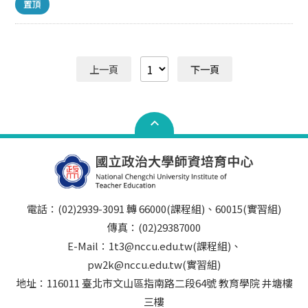
置頂
本 專門科目以申請日經教育部核定或備查實施之專門課程
區臺商學校學習新知及提升其至國外學校任教之意願勵實
為認定依據；如於本校在學期間有提出修習其他任教學科
踐國際史懷哲關懷弱勢、專業服務之精神，以發揮教育大
（領域、群科）專門課程之申請者，得依其申請修習專門
愛，並促進師資培育之大學與國外學校教育交流。 二、計
課程時，本校報經教育部核定或備查實施之專門課程為認
畫徵件類型 中等學校師資類科：國際史懷哲計畫1件 三、
定依據。 跨校申請加科登記者，一律使用最新版本為認定
上一頁
下一頁
計畫主持人申請資格 計畫主持人應具備下列至少一項之經
依據。 學分認定表請至本中心網站下載（下載路徑：政治
驗（共同主持人如擔任陪同教師，應具備資格同下）： 曾
大學師資培育中心網頁／課程修習／表格下載／專門科目
被聘為教育實習指導教師至少6個月。 具教材教法或教學
認定表）。 成績單上請以螢光筆劃記欲認定之專門課程。
實習授課經驗。 具國外教育見習教育實習、國內外史懷哲
5 有效護照 或 學士以上學位學歷英文畢業證書 影本 畢業
服務之計畫執行經驗。 具備中等學校師資類科之教學經
證書字號及發證日期須清晰能辨。 6 最近一年內正面半身
驗。 須推薦師資生至少5人參與，至多12名。 同一計畫主
彩色一吋照片 JPEG電子檔 照片電子檔請於填寫申請表單
持人每年申請案數以2件為限。 ※本計畫僅能由師資培育
時回覆上傳，將檔名設定為您的姓名。 請使用正式大頭貼
大學具教育實習指導經驗教師提出申請，學生不能單獨提
照，切勿使用自拍、翻拍或合成照片。 尺寸須符合最近1
出申請計畫補助。 四、校內相關作業期程 115年5月18日
年內1吋正面脫帽半身照片，面貌清晰，不可戴帽子（例
（一）14:00：參加教育部線上徵件說明會（本中心已派
電話：(02)2939-3091 轉 66000(課程組)、60015(實習組)
如：學士帽）；頭髮不得遮蓋眉毛及眼睛；不得配戴有顏
員參加，本校已取得旨揭計畫申請資格） 115年7月22日
傳真：(02)29387000
色鏡片之眼鏡。 數位攝影之影像寬X高像素不得少於
（三）17:00：校內收件截止（逾期恕不受理） 115年7月
E-Mail：1t3@nccu.edu.tw(課程組)、
450x600pixels；掃描器之解析度不得低於300dpi，檔案
下旬至8月上旬：召開計畫評選會議，評選結果簽請校長
限JPEG格式。 7 回郵信封及委託書（無法親領證書者）
pw2k@nccu.edu.tw(實習組)
同意 115年8月上旬至8月中旬：發函寄送至教育部有教無
A4以上大小 發證時若無法至本校師資培育中心辦公室領
界專案辦公室 115年8月17日（一）：教育部收件截止
地址：116011 臺北市文山區指南路二段64號 教育學院 井塘樓
取教師證書者，得以回郵信封方式領取證書。請檢附「回
五、申請方式 有意申請且符合第三點申請資格之師長，敬
三樓