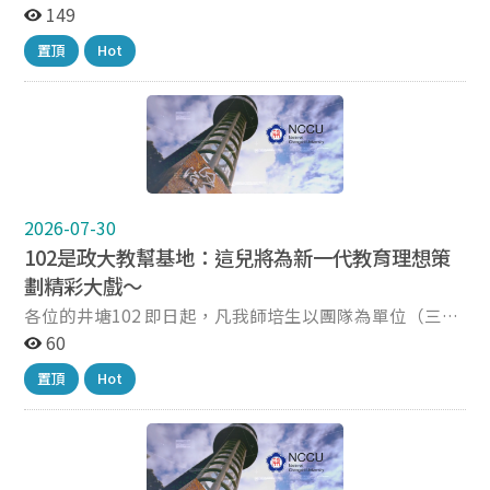
置，但曾幾何時，政大校園裡的黑板逐漸換成白板，白
149
色/彩色粉筆這種能在漆板上，表達點線面之虛實、輕
置頂
Hot
重、濃淡等白板筆無法作用的教學工具，被取代式地絕了
蹤跡...。 實際上，粉筆與黑板漆也與時俱進了：粉筆目前
做到幾乎無粉塵、書寫手感更好、塗層耐用度提升，兼顧
健康與環保；黑板漆早期是油性塗料，現在已改為容易施
工清洗，氣味及揮發性也低的水性壓克力配方，衛生安
全。 為讓師培生、及完成半年實習取得教師證的畢業學長
姐、能練習在教學現場使用及教甄時實際應考的板書板
畫，師培中心不是選擇在某個教室更換某面白板，而是，
2026-07-30
在井塘樓一樓的右牆（靠實小側門）、左牆（靠法學院）
102是政大教幫基地：這兒將為新一代教育理想策
設計製作了兩面黑板牆，這是因為，一面牆再加上粉筆能
劃精彩大戲～
產生更多如湯姆在歷險之前的想像：對著以成人高度、教
各位的井塘102 即日起，凡我師培生以團隊為單位（三人
室深度構成的偌大墨綠平野，不只師培生、全校所有想練
含以上）， 為研討共編參賽課程設計（後補報名作品）、
60
字、練畫、練耐心、發呆、想留下隻字片語、或紀錄自己
準備試教/教檢/教甄/數位能力檢測（後補影像記錄）、籌
到井塘一遊的人-- 都能在此 找到暫時駐足的所在。 目前
置頂
Hot
辦教育相關或為師培舉辦之活動（後補計畫成果），均可
右牆、左牆都已啟用，就等您來。
申請於上班時間內使用井塘樓一樓102（即右端之師培中
心研討室）：空間窗明几淨、溫馨新穎，設備如網路、電
腦、筆電、列印機、投影機、攜帶型投影機與活動布幕
（例如於史懷哲服務使用）、無線大屏（採購中即將安