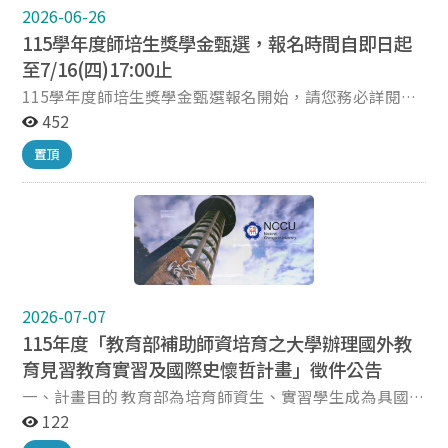
https://forms.gle/V9sFZgYJGTVQA6Bc7 填寫表單期
2026-06-26
限：115年8月10日（星期一）前（表單將於截止日當天
115學年度師培生獎學金甄選，報名時間自即日起
17:00關閉） （二）備齊個人申請文件送至本中心辦公
至7/16(四)17:00止
室： 親自送達或掛號郵寄至本中心，收件地址：
115學年度師培生獎學金甄選報名開始，請您務必詳閱本
116011 臺北市文山區指南路二段64號 井塘樓3樓師資培
獎學金甄選作業要點及申請注意事項，報名時間自即日起
452
育中心 （請於信封上註明「申請教師證書」）
至7/16(四)17:00止(郵寄報名者以郵戳日期為憑)，符合資
收件期限：115年8月10日（星期一）前（郵戳為憑，逾
置頂
格欲申請之師培生請備妥資料，於本中心公告受理時間內
期恕不受理） 四、須繳交之申請文件（請依下列順序擺
提出申請，親自報名者請於上班日，週一至週五，上午
放，勿使用釘書機裝訂）： 序 申請文件 說明 1 國立政治
8:00~12:00；下午13:30~17:00 (7/7(二)上午教育學院井
大學教師證書申請檢核表 正本 請黏貼國民身分證正、反
塘樓清潔打蠟作業，本中心不開，暑期開放時間，請依本
面影本；若因改名，致身分證與檢附之證書上所記載之姓
中心網站公告為準)，檢送報名資料至本中心辦理，逾時
名不同者，須另檢附三個月內戶籍謄本正本。 2 教育部教
不候。 ※本獎學金甄選作業要點規定請至本中心網站/相
師證書申請書 正本 請務必依照填寫說明（如附件）填寫
關法規/課程組相關法規查詢。
申請書並親筆簽名，不得使用電子簽名。 3 已取得之教師
https://ite.nccu.edu.tw/PageDoc/Detail?
2026-07-07
證書 影本 (詳參說明) 教師證書字號及核發日期須清晰能
fid=7769&id=6886 ※本甄選注意事項及報名表單詳見本
115年度「教育部補助師資培育之大學辦理國外教
辨。 申請加註次專長者，發證日期於107年10月16日以前
中心網站/最新訊息公告。
育見習教育實習及國際史懷哲計畫」徵件公告
須檢附影本，發證日期於107年10月16日以後須檢附正
https://ite.nccu.edu.tw/PageDoc/Detail?
本；如無法檢附正本，須檢附「高級中等以下學校及幼兒
一、計畫目的 教育部為培育師資生、實習學生成為具國際
fid=7038&id=41657 敬祝 暑安 師培中心課程組 敬上
園教師證書申請加註次專長因故無法繳交教師證書切結
視野之未來教師，特辦此計畫補助師資生、實習學生至至
122
書」正本並敘明理由。 4 專門科目學分認定表及成績單 正
國外高級中等以下學校、幼兒園、海外臺灣學校及大陸地