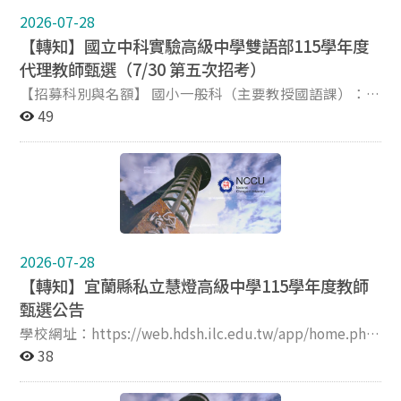
m9221015@mail.hfjh.tp.edu.tw
2026-07-28
【轉知】國立中科實驗高級中學雙語部115學年度
代理教師甄選（7/30 第五次招考）
【招募科別與名額】 國小一般科（主要教授國語課）： 3
名 高中國文科： 1名 高中輔導科： 1名 【中科實中雙語部
49
(IBSC) 亮點與福利】 本部宛如一個微型的國際社會，非
常適合老師們跳脫傳統框架，拓展跨文化教學視野： 純粹
的國際學校環境： 採用美國加州課綱，校內學生來自全球
27個不同國籍，並有15位專業外籍教師，提供極佳的跨
國文化交流與共備環境。 優渥的雙語教學津貼： 上述科
別錄取教師，皆享有每月薪額及學術研究加給合計數額外
25% 的雙語教學津貼。 強大的職涯支持： 學校極力支持
2026-07-28
教師專業進修與發展，且過去本部的代理教師已全數順利
【轉知】宜蘭縣私立慧燈高級中學115學年度教師
考取正式教師，是累積教學實戰經驗與豐厚履歷的最佳環
甄選公告
境。 【報名與甄選資訊】 報名資格： 歡迎具第3階段以上
資格人員報考（詳見簡章規定）。 現場資格審查： 115年
學校網址：https://web.hdsh.ilc.edu.tw/app/home.php
7月30日（星期四）上午9:00至11:30 報名地點：本校人
簡章下載網址：https://web.hdsh.ilc.edu.tw/p/406-
38
事室 甄選時間：115年7月30日（星期四）下午1:00起 詳
1000-2988,r12.php 報名網址：
細資訊請參閱附件簡章及宣傳海報。
https://forms.gle/yjMB7rNXdb8jdCrP7 公告起迄日期：