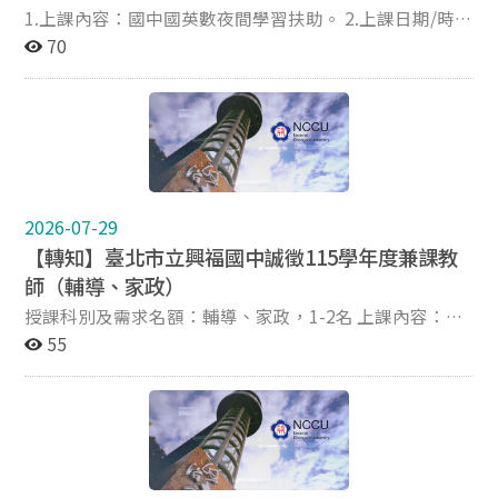
1.上課內容：國中國英數夜間學習扶助。 2.上課日期/時
間：115年9月初～116年6月30日。每週二~四晚上
70
19:30~21:00。可視擅長科目及方便時間排課每週1~3天
晚上。 3.學校位在文山區福興路80號，近辛亥捷運站步行
10-15分鐘。或搭乘公車至興隆國小下車，步行5分鐘。 4.
有參加每年各縣市舉辦之18小時，研習並取得研習證明有
學習扶助佳。未具備研習證明可於暑假參加研習場次，歡
迎研究生、教育新鮮人、退休老師投入行列。 5.歡迎有意
願者先自備簡歷（格式不拘）來信。聯絡方式：
2026-07-29
☎️(02)2932-2024#200楊主任
【轉知】臺北市立興福國中誠徵115學年度兼課教
m9221015@mail.hfjh.tp.edu.tw
師（輔導、家政）
授課科別及需求名額：輔導、家政，1-2名 上課內容：國
中輔導課，預計5節課。國中家政課，預計4節課。盡可能
55
集中排課。 上課日期：115年8月31日～116年6月30日。
學校位在文山區福興路80號，近辛亥捷運站步行10-15分
鐘。或搭乘公車至興隆國小下車，步行5分鐘。 有教師證
者佳，歡迎研究生、教育新鮮人、退休老師投入行列。 歡
迎有意願者先自備簡歷（格式不拘）來信，聯絡方式：
☎️(02)2932-2024#200楊主任