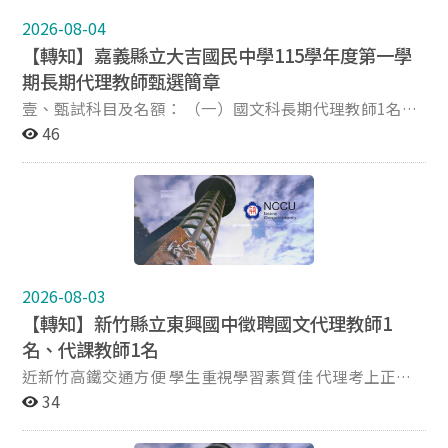
2026-08-04
【轉知】嘉義縣立大吉國民中學115學年度第一學
期長期代理教師甄選簡章
壹、甄試科目及名額： （一）國文科長期代理教師1名
（懸缺）。 （二）特殊教育科長期代理教師1名（懸
46
缺）。 （三）視覺藝術科長期代理教師1名（懸缺）。
（四）健康與體育領域長期代理教師1名（懸缺）。
（五）生活科技科長期代理教師1名（懸缺）。 （六）自
然科長期代理教師1名（侍親留停缺）。 （七）留職停薪
部分最長聘期為起聘日至116年7月31日止，留職停薪教
師若代理原因消失返校復職時，本缺之代理教師應即停止
代理。 貳、報名日期及時間： 採一次公告分次招考方式
2026-08-03
辦理，第1次招考錄取人數額滿不再辦理第2次及第3次招
【轉知】新竹縣立東興國中徵聘國文代理教師1
考，第3次招考錄取人數額滿不再辦理第4次及第5次招
名、代課教師1名
考，惟是否額滿，請自行參看嘉義縣教育資訊網站及本校
網站上之公告。 (一)第1次招考報名時間：115年08月10
近新竹高鐵交通方便 學生重視學習素質佳 代理考上正式
日（星期一）上午9:30~10:00。 (二)第2次招考報名時
釋出缺額 甄選科別：實缺國文代理1、代課1（約12節）
34
間：115年08月10日（星期一）上午10:00~10:30。 (三)
簡章查詢： 本校首頁 → 人事室訊息 新竹縣政府教育局網
第3次招考報名時間：115年08月10日（星期一）下午
站 → 學校公告 隨時可線上報名或電洽03-5506881#762