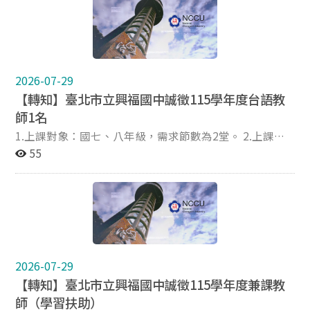
10:30~11:00。 (四)第4次招考報名時間：115年08月11
人事主任＃160教務主任 歡迎加入東興國中團隊
日（星期二）上午10:00~11:30。 (五)第5次招考報名時
間：115年08月12日（星期三）上午10:00~11:30。 參、
甄試日期及時間： (一)第1次招考甄試時間：115年08月
10日（星期一）下午14時00分起。 (二)第2次招考甄試
2026-07-29
時間：115年08月10日（星期一）下午15時00分起。
【轉知】臺北市立興福國中誠徵115學年度台語教
(三)第3次招考甄試時間：115年08月10日（星期一）下
午16時00分起。 (四)第4次招考甄試時間：115年08月
師1名
11日（星期二）下午14時00分起。 (五)第5次招考甄試
1.上課對象：國七、八年級，需求節數為2堂。 2.上課時
時間：115年08月12日（星期三）下午14時00分起。
間：每週四 上午第3-4節（10:20-12:00） 3.學校位在文山
55
肆、其餘事項請詳閱簡章。
區福興路80號，近辛亥捷運站步行10-15分鐘。或搭乘公
車至興隆國小下車，步行5分鐘。 4.有中高級認證佳，亦
歡迎相關系所研究生，或尚在準備認證者可致電本校教務
處楊主任，或備簡歷來信亦可。 ☎️(02)2932-2024#200
m9221015@mail.hfjh.tp.edu.tw
2026-07-29
【轉知】臺北市立興福國中誠徵115學年度兼課教
師（學習扶助）