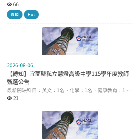
熱血教師加入我們的團隊 招考名額 正取 1 名 職缺說明 代
66
理教師 需兼任生教體育組長 甄選科目 全科均可報名 代理
置頂
Hot
期間 115 年 8 月 以正式起聘日為主 至 116 年 7 月 31 日 報
名資格 目前為 3 招後 大學畢業均可報名 學校位置與交通
學校地址 臺北市文山區福興路 80 號 捷運 近辛亥捷運站
步行約 10 至 15 分鐘 公車 搭乘公車至興隆國小下車 步行
約 5 分鐘 簡章下載與聯繫方式 簡章連結
https://reurl.cc/nx1W4v 諮詢電話 02 2932 2024 分機
200 楊主任 聯絡信箱 m9221015@mail.hfjh.tp.edu.tw
2026-08-06
【轉知】宜蘭縣私立慧燈高級中學115學年度教師
甄選公告
最新開缺科目：英文：1名、化學：1名、健康教育：1名
學校網址 ：https://web.hdsh.ilc.edu.tw/app/home.php
21
簡章下載網址：https://web.hdsh.ilc.edu.tw/p/406-
1000-2988,r12.php 報名網址：
https://forms.gle/yjMB7rNXdb8jdCrP7 公告起迄日期：
2026-08-06~2026-08-31 備註：一律採網路報名，簡章
及簡歷表，請自行至本校網頁下載使用。