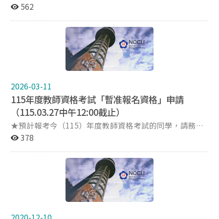
於 115年6月14日（星期日） 舉行，請有志報考者提早準
562
備。 網路報名時間：115年4月9日（星期四）上午8時30
分起至4月16日（星期四）下午3時止。 繳費時間：115年
4月9日（星期四）上午8時30分起至4月16日（星期四）
止。 考試時間：115年6月14日（星期日）。 考生請務必
詳閱115年度教師資格考試簡章（簡章連結）、答案卡/答
案卷樣式（樣張公告）、試場規則（附於簡章中）。
2026-03-11
115年度教師資格考試「暫准報名資格」申請
（115.03.27中午12:00截止）
★預計報考今（115）年度教師資格考試的同學，請務必
詳閱本公告內容及附件「115年度教師資格考試相關事宜
378
說明」，並請務必申請初檢（初檢說明會公告）。 【教師
資格考試報名須繳交資料】 最近一年內正面脫帽半身彩色
照片（JPG檔） 國民身分證／有效護照／合法停留、居留
或定居之證明文件 修畢師資職前教育證明書 學士以上學
位畢業證書 ➤ 114學年度第2學期「仍在修習」師資職前
教育課程，尚未取得上述(3)、(4)證書資料之應屆畢業考
生，可以用「暫准報名」資格報考教師資格考試。 【暫准
2020-12-10