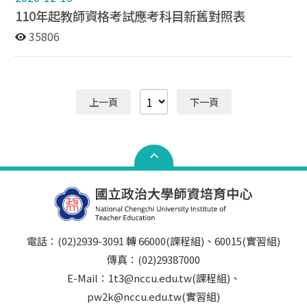
報名定義】 ►學士班應屆考生： 於教師資格考試當學期
110年起教師資格考試應考科目新舊對照表
（114-2）「仍在修習」師資職前教育課程（含大學部普
通課程、教育專業課程、任教專門課程等），並預計於考
35806
試當學期（114-2）「修畢」師資職前教育課程及「取
得」學士以上學位畢業證書。 ►碩/博士班應屆考生： 於
教師資格考試當學期（114-2）「仍在修習」師資職前教
育課程（含教育專業課程、任教專門課程、碩博士班畢業
上一頁
下一頁
應修學分等，不含論文），並預計於考試當學期（114-
2）「修畢」師資職前教育課程及「修畢」碩/博士班畢業
應修學分（不含論文）。 符合【暫准報名】資格之考生，
請於 115年3月27日（星期五）中午12:00前 填寫申請表
單，方能以「暫准報名」身分報考。 ➤ 表單連結：
https://forms.gle/xGoMFzRBcfhT53c16 【注意事項】 無
論是否以暫准報名身分報考教檢，「所有考生」（含一般
考生、暫准報名考生）仍須於教師資格考試簡章公告之期
限內，「自行」到教師資格考試官方網站線上報名及繳交
電話：(02)2939-3091 轉 66000(課程組)、60015(實習組)
報名費，才算完成所有報名程序！ 暫准報名考生務必於
傳真：(02)29387000
115年7月6日（星期一）17:00前 補繳齊所有報考相關文
件！逾期未繳文件者，教師資格考試將以「不放榜」處
E-Mail：1t3@nccu.edu.tw(課程組)、
理，亦不得參與教育實習。 請同學務必詳閱附件說明，如
pw2k@nccu.edu.tw(實習組)
有任何疑問，再來電或來信詢問，謝謝！ 國立政治大學師