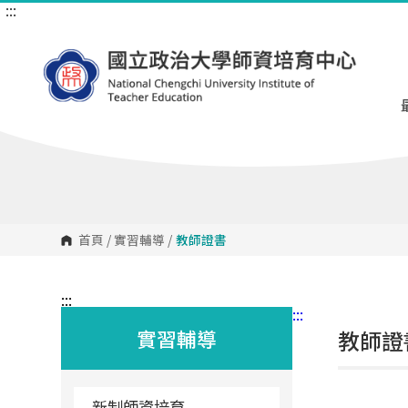
:::
跳
到
主
要
內
容
區
塊
首頁
/
實習輔導
/
教師證書
:::
:::
實習輔導
教師證
新制師資培育