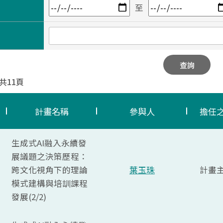
至
查詢
 共11頁
計畫名稱
參與人
擔任
生成式AI融入永續發
展議題之決策歷程：
跨文化視角下的理論
葉玉珠
計畫
模式建構與培訓課程
發展(2/2)