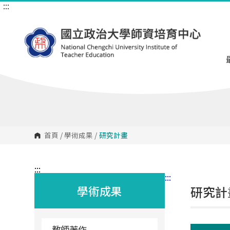
:::
跳
到
主
要
內
容
區
塊
首頁
/
學術成果
/
研究計畫
:::
:::
學術成果
研究計
教師著作