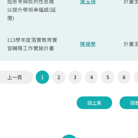
造思考與批判性思維
葉玉珠
計畫
以提升學術幸福感(延
攬)
113學年度落實教育實
陳揚學
計畫
習輔導工作實施計畫
上一頁
1
2
3
4
5
6
回上頁
回