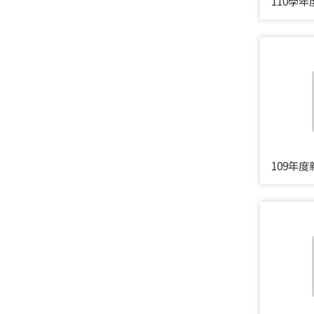
110學
109年