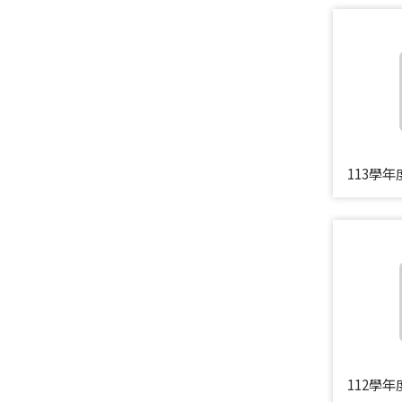
113學
112學