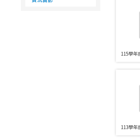
115學
113學