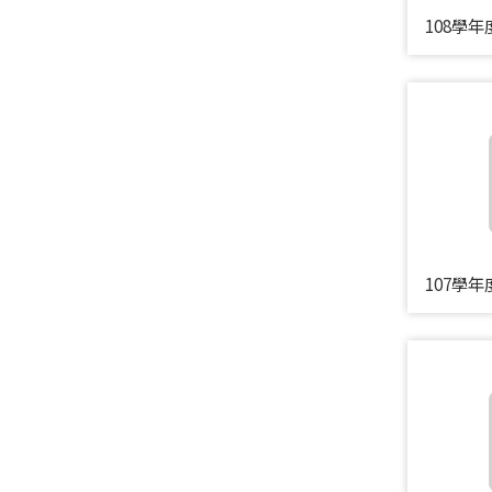
108學
107學