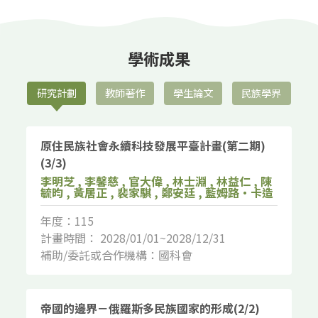
學術成果
研究計劃
教師著作
學生論文
民族學界
原住民族社會永續科技發展平臺計畫(第二期)
(3/3)
李明芝 , 李馨慈 , 官大偉 , 林士淵 , 林益仁 , 陳
毓昀 , 黃居正 , 裴家騏 , 鄭安廷 , 藍姆路‧卡造
年度：115
計畫時間： 2028/01/01~2028/12/31
補助/委託或合作機構：國科會
帝國的邊界－俄羅斯多民族國家的形成(2/2)