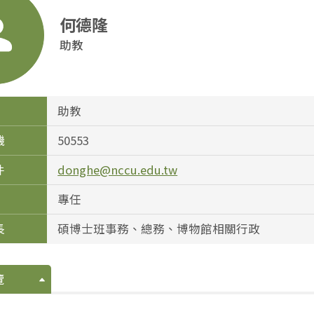
何德隆
助教
助教
機
50553
件
donghe@nccu.edu.tw
專任
長
碩博士班事務、總務、博物館相關行政
覽