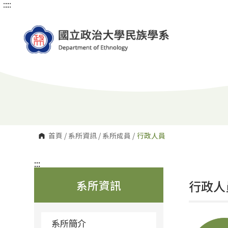
:::
:::
跳
到
主
要
內
容
區
塊
首頁
/
系所資訊
/
系所成員
/
行政人員
:::
系所資訊
行政人
系所簡介