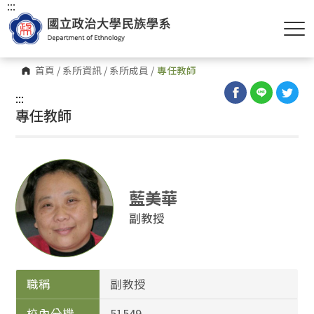
:::
首頁
/
系所資訊
/
系所成員
/
專任教師
:::
專任教師
藍美華
副教授
職稱
副教授
校內分機
51549