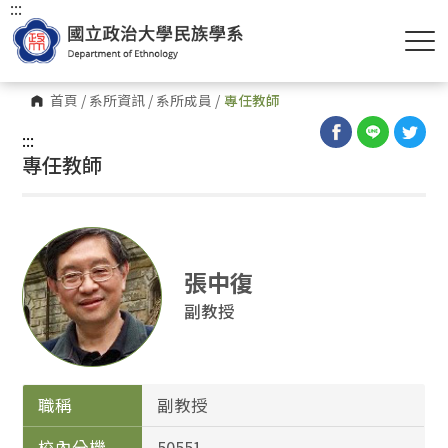
:::
首頁
/
系所資訊
/
系所成員
/
專任教師
:::
專任教師
張中復
副教授
職稱
副教授
校內分機
50551