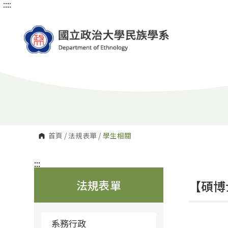
:::
:::
跳
到
主
要
內
容
區
塊
首頁
/
法規表單
/
學生相關
:::
法規表單
【碩博
系務行政