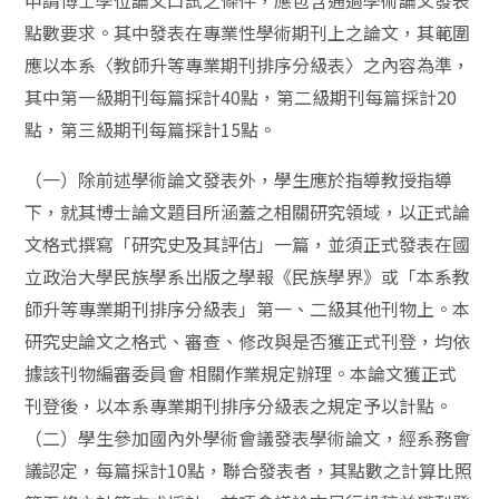
申請博士學位論文口試之條件，應包含通過學術論文發表
點數要求。其中發表在專業性學術期刊上之論文，其範圍
應以本系〈教師升等專業期刊排序分級表〉之內容為準，
其中第一級期刊每篇採計40點，第二級期刊每篇採計20
點，第三級期刊每篇採計15點。
（一）除前述學術論文發表外，學生應於指導教授指導
下，就其博士論文題目所涵蓋之相關研究領域，以正式論
文格式撰寫「研究史及其評估」一篇，並須正式發表在國
立政治大學民族學系出版之學報《民族學界》或「本系教
師升等專業期刊排序分級表」第一、二級其他刊物上。本
研究史論文之格式、審查、修改與是否獲正式刊登，均依
據該刊物編審委員會 相關作業規定辦理。本論文獲正式
刊登後，以本系專業期刊排序分級表之規定予以計點。
（二）學生參加國內外學術會議發表學術論文，經系務會
議認定，每篇採計10點，聯合發表者，其點數之計算比照