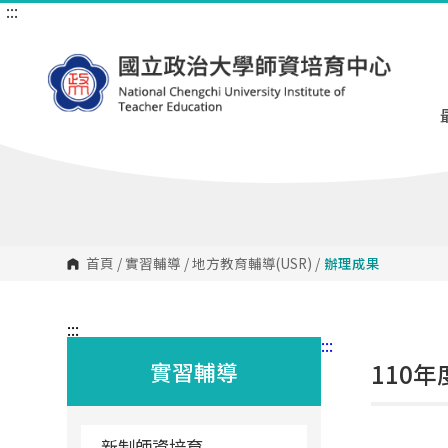
:::
跳
到
主
要
內
容
區
塊
首頁
/
實習輔導
/
地方教育輔導(USR)
/
辦理成果
:::
:::
實習輔導
110
新制師資培育