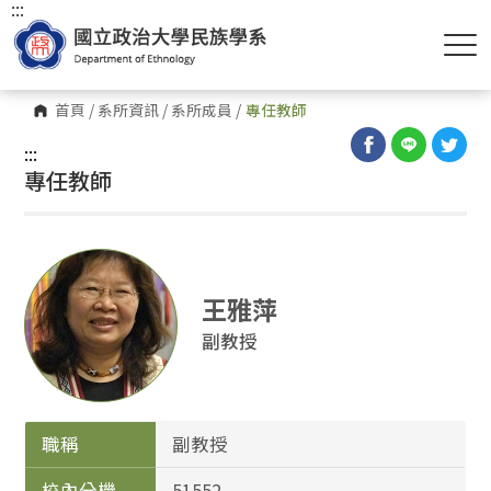
:::
首頁
/
系所資訊
/
系所成員
/
專任教師
:::
專任教師
王雅萍
副教授
職稱
副教授
校內分機
51552