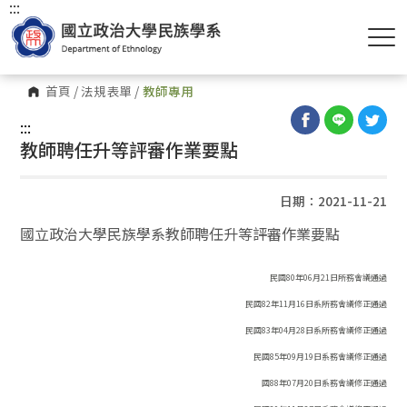
:::
首頁
/
法規表單
/
教師專用
:::
教師聘任升等評審作業要點
日期：2021-11-21
國立政治大學民族學系教師聘任升等評審作業要點
民
國
80
年
06
月
21
日所務會議通過
民國
82
年
11
月
16
日系所務會議修正通過
民國
83
年
04
月
28
日系所務會議修正通過
民國
85
年
09
月
19
日系務會議修正通過
國
88
年
07
月
20
日系務會議修正通過