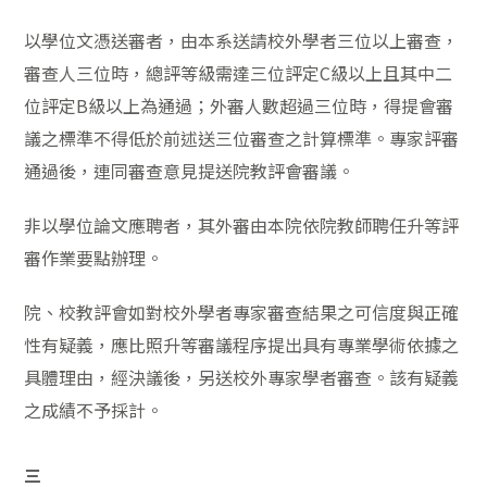
以學位文憑送審者，由本系送請校外學者三位以上審查，
審查人三位時，總評等級需達三位評定
C
級以上且其中二
位評定
B
級以上為通過；外審人數超過三位時，得提會審
議之標準不得低於前述送三位審查之計算標準。專家評審
通過後，連同審查意見提送院教評會審議。
非以學位論文應聘者，
其外審由本院依院教師聘任升等評
審作業要點辦理。
院、校教評會如對校外學者專家審查結果之可信度與正確
性有疑義，應比照升等審議程序提出具有專業學術依據之
具體理由，經決議後，另送校外專家學者審查。該有疑義
之成績不予採計。
三