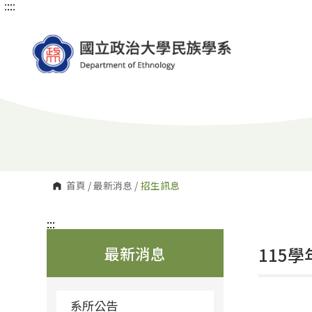
:::
:::
跳
到
主
要
內
容
區
塊
首頁
/
最新消息
/
招生訊息
:::
最新消息
115
系所公告