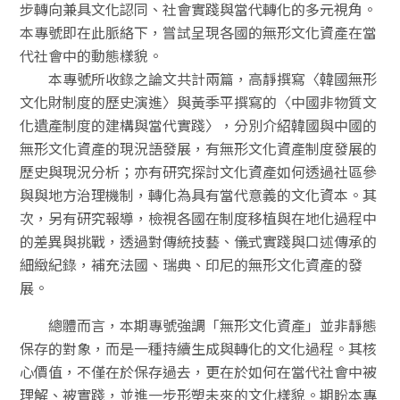
步轉向兼具文化認同、社會實踐與當代轉化的多元視角。
本專號即在此脈絡下，嘗試呈現各國的無形文化資產在當
代社會中的動態樣貌。
本專號所收錄之論文共計兩篇，高靜撰寫〈韓國無形
文化財制度的歷史演進〉與黃季平撰寫的〈中國非物質文
化遺產制度的建構與當代實踐〉，分別介紹韓國與中國的
無形文化資產的現況語發展，有無形文化資產制度發展的
歷史與現況分析；亦有研究探討文化資產如何透過社區參
與與地方治理機制，轉化為具有當代意義的文化資本。其
次，另有研究報導，檢視各國在制度移植與在地化過程中
的差異與挑戰，透過對傳統技藝、儀式實踐與口述傳承的
細緻紀錄，補充法國、瑞典、印尼的無形文化資產的發
展。
總體而言，本期專號強調「無形文化資產」並非靜態
保存的對象，而是一種持續生成與轉化的文化過程。其核
心價值，不僅在於保存過去，更在於如何在當代社會中被
理解、被實踐，並進一步形塑未來的文化樣貌。期盼本專