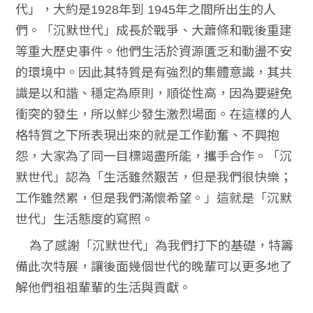
代」，大約是1928年到 1945年之間所出生的人
們。「沉默世代」成長於戰爭、大蕭條和戰後重建
等重大歷史事件。他們生活於資源匱乏和動盪不安
的環境中。因此其特質是有強烈的集體意識，其共
識是以和諧、穩定為原則，順從性高，因為要避免
衝突的發生，所以鮮少發生激烈場面。在這樣的人
格特質之下所表現出來的就是工作勤奮、不興抱
怨，大家為了同一目標竭盡所能，攜手合作。「沉
默世代」認為「生活雖然艱苦，但是我們很快樂；
工作雖然累，但是我們滿懷希望。」這就是「沉默
世代」生活態度的寫照。
為了感謝「沉默世代」為我們打下的基礎，特籌
備此次特展，讓後面幾個世代的晚輩可以更多地了
解他們祖祖輩輩的生活與貢獻。