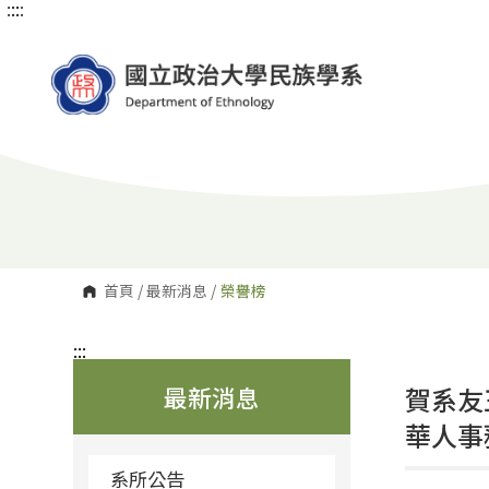
:::
:::
跳
到
主
要
內
容
區
塊
首頁
/
最新消息
/
榮譽榜
:::
最新消息
賀系友
華人事
系所公告