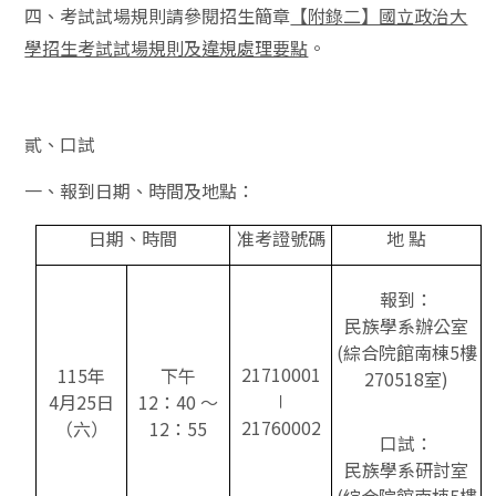
四、考試試場規則請參閱招生簡章
【附錄二】國立政治大
。
學招生考試試場規則及違規處理要點
貳、口試
一、報到日期、時間及地點：
日期、時間
准考證號碼
地 點
報到：
民族學系辦公室
(綜合院館南棟5樓
21710001
115年
下午
270518室)
∣
4月25日
12：40 ～
21760002
（六）
12：55
口試：
民族學系研討室