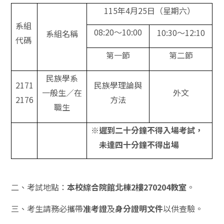
115年4月25日（星期六）
系組
08:20～10:00
10:30～12:10
系組名稱
代碼
第一節
第二節
民族學系
2171
民族學理論與
一般生／在
外文
2176
方法
職生
※遲到二十分鐘不得入場考試，
未達四十分鐘不得出場
二、考試地點：
本校綜合院館北棟2樓270204教室
。
三、考生請務必攜帶
准考證
及
身分證明文件
以供查驗。