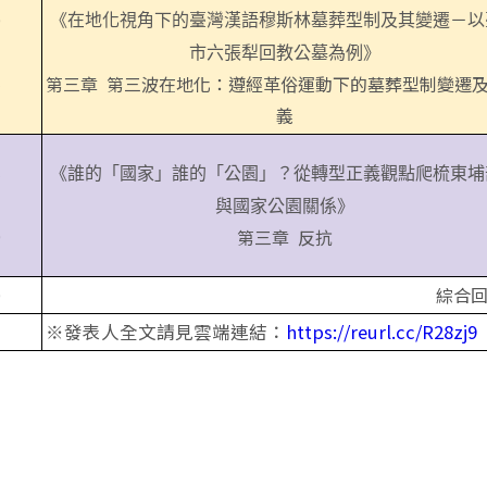
0
《在地化視角下的臺灣漢語穆斯林墓葬型制及其變遷－以
市六張犁回教公墓為例》
5
第三章 第三波在地化：遵經革俗運動下的墓葬型制變遷
義
5
《誰的「國家」誰的「公園」？從轉型正義觀點爬梳東埔
與國家公園關係》
0
第三章 反抗
0
綜合
※發表人全文請見雲端連結：
https://reurl.cc/R28zj9