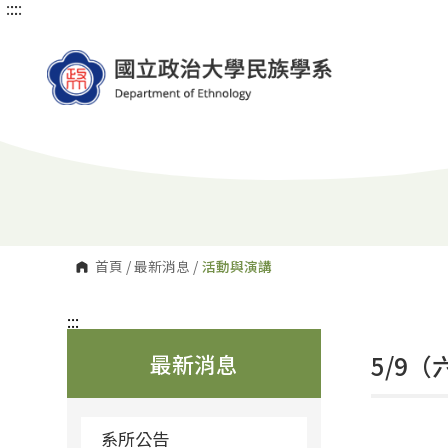
:::
:::
跳
到
主
要
內
容
區
塊
首頁
/
最新消息
/
活動與演講
:::
最新消息
5/9
系所公告