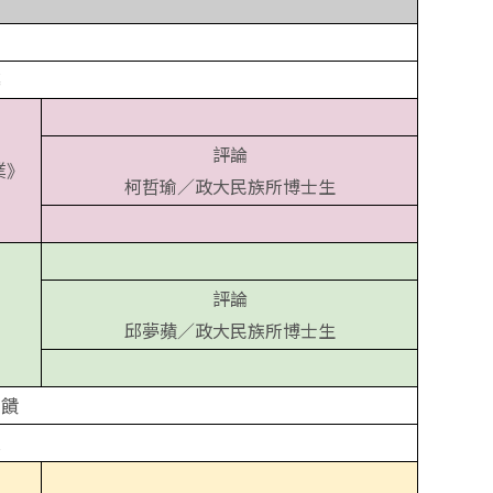
程
到
幕
評論
業》
柯哲瑜／政大民族所博士生
評論
邱夢蘋／政大民族所博士生
回饋
息