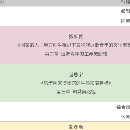
間
行
報
開
張仰賢
《回家的人：地方創生視野下泰雅族返鄉青年的文化事
第二章 返鄉青年的生命史脈絡
潘思宇
《帛琉國家博物館的生態知識建構》
0
第三章
知識與路徑
0
綜合
0
休
劉彥瑭