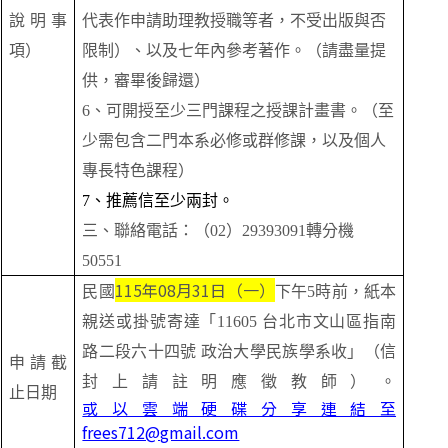
說明事
代表作申請助理教授職等者，不受出版與否
項）
限制）、以及七年內參考著作。（請盡量提
供，審畢後歸還）
6
、可開授至少三門課程之授課計畫書。（至
少需包含二門本系必修或群修課，以及個人
專長特色課程）
7
、推薦信至少兩封。
三、聯絡電話：（02）29393091轉分機
50551
115
年08月31日（一）
民國
下午5時前，紙本
親送或掛號寄達「
11605
台北市文山區指南
路二段六十四號 政治大學民族學系收」（信
申請截
封上請註明應徵教師）。
止日期
或以雲端硬碟分享連結至
frees712@gmail.com