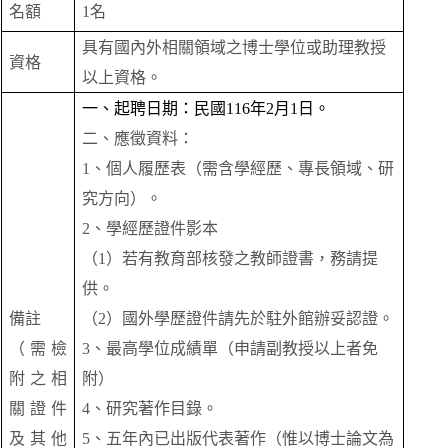
名額
1
名
具有國內外相關領域之博士學位或助理教授
資格
以上資格。
一、起聘日期：民國116年2月1日。
二、應徵資料：
1
、個人履歷表（需含學經歷、專長領域、研
究方向）。
2
、學經歷證件影本
（1）若有教育部核發之教師證書，務請提
供。
備註
（2）國外學歷證件請先於駐外館辦妥認證。
（需檢
3
、最高學位成績單（申請副教授以上者免
附之相
附）
關證件
4
、研究著作目錄。
及其他
5
、五年內已出版代表著作（惟以博士論文為