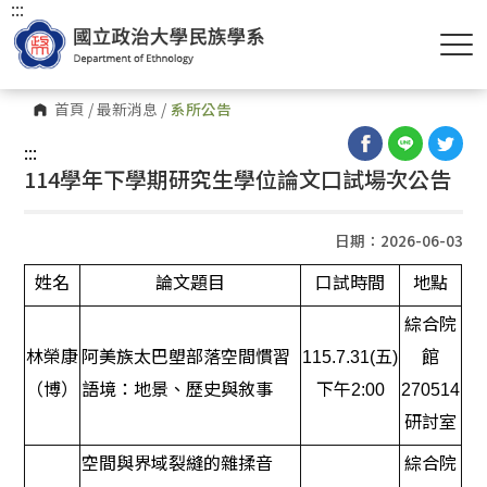
:::
首頁
/
最新消息
/
系所公告
:::
114學年下學期研究生學位論文口試場次公告
日期：2026-06-03
姓名
論文題目
口試時間
地點
綜合院
林榮康
阿美族太巴塱部落空間慣習
115.7.31(五)
館
（博）
語境：地景、歷史與敘事
下午2:00
270514
研討室
空間與界域裂縫的雜揉音
綜合院