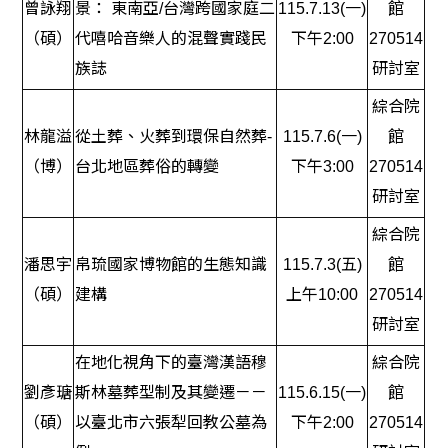
曾詠翔
景： 東南亞/台灣跨國家庭二
115.7.13(一)
館
（碩）
代嘻哈音樂人的混聲實踐民
下午2:00
270514
族誌
研討室
綜合院
林龍溢
從土葬、火葬到環保自然葬-
115.7.6(一)
館
（博）
台北地區葬俗的轉變
下午3:00
270514
研討室
綜合院
潘思宇
帛琉國家博物館的生態知識
115.7.3(五)
館
（碩）
建構
上午10:00
270514
研討室
在地化視角下的臺灣漢語穆
綜合院
劉彥瑭
斯林墓葬型制及其變遷－－
115.6.15(一)
館
（碩）
以臺北市六張犁回教公墓為
下午2:00
270514