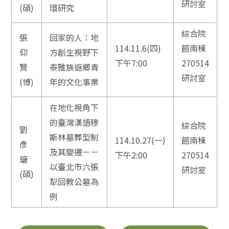
研討室
(碩)
環研究
綜合院
張
回家的人：地
114.11.6(四)
館南棟
仰
方創生視野下
下午7:00
270514
賢
泰雅族返鄉青
研討室
(博)
年的文化事業
在地化視角下
的臺灣漢語穆
綜合院
劉
斯林墓葬型制
114.10.27(一)
館南棟
彥
及其變遷－－
下午2:00
270514
瑭
以臺北市六張
研討室
(碩)
犁回教公墓為
例