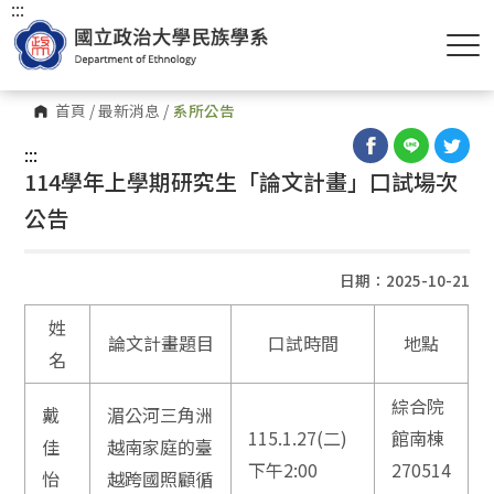
:::
首頁
/
最新消息
/
系所公告
:::
114學年上學期研究生「論文計畫」口試場次
公告
日期：2025-10-21
姓
論文計畫題目
口試時間
地點
名
綜合院
戴
湄公河三角洲
115.1.27(二)
館南棟
佳
越南家庭的臺
下午2:00
270514
怡
越跨國照顧循