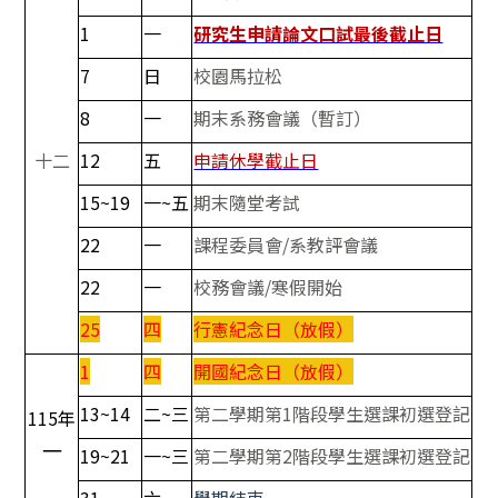
1
一
研究生申請論文口試最後截止日
7
日
校園馬拉松
8
一
期末系務會議
（暫訂）
十二
12
五
申請休學截止日
15~19
一~五
期末隨堂考試
22
一
課程委員會/系教評會議
22
一
校務會議/寒假開始
25
四
行憲紀念日（放假）
1
四
開國紀念日（放假）
13~14
二~三
第二學期第1階段學生選課初選登記
115年
一
19~21
一~三
第二學期第2階段學生選課初選登記