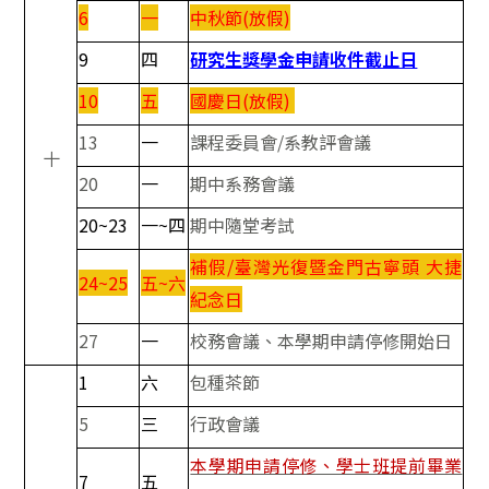
6
一
中秋節(放假)
9
四
研究生獎學金申請收件截止日
10
五
國慶日(放假)
13
一
課程委員會/系教評會議
十
20
一
期中系務會議
20~23
一~四
期中隨堂考試
補假/臺灣光復暨金門古寧頭 大捷
24~25
五~六
紀念日
27
一
校務會議、本學期申請停修開始日
1
六
包種茶節
5
三
行政會議
本學期申請停修、學士班提前畢業
7
五