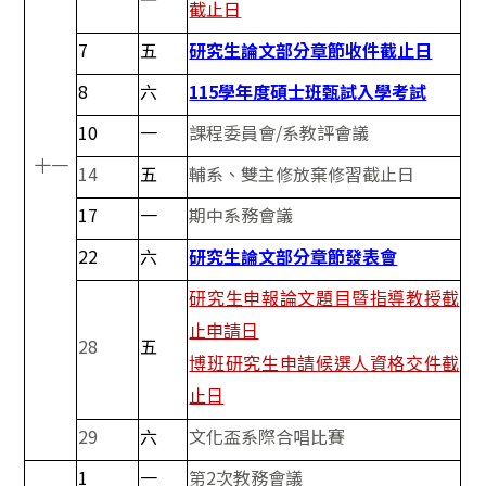
截止日
7
五
研究生論文部分章節收件截止日
8
六
115學年度碩士班甄試入學考試
10
一
課程委員會/系教評會議
十一
14
五
輔系、雙主修放棄修習截止日
17
一
期中系務會議
22
六
研究生論文部分章節發表會
研究生申報論文題目暨指導教授截
止申請日
28
五
博班研究生申請候選人資格交件截
止日
29
六
文化盃系際合唱比賽
1
一
第2次教務會議