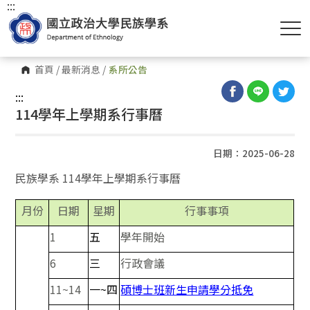
:::
首頁
/
最新消息
/
系所公告
:::
114學年上學期系行事曆
日期：2025-06-28
民族學系 114學年上學期系行事曆
月份
日期
星期
行事事項
1
五
學年開始
6
三
行政會議
11~
14
一~四
碩博士班新生申請學分抵免