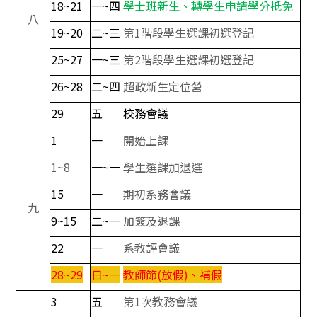
18~21
一~四
學士班新生、轉學生申請學分抵免
八
19~20
二~三
第1階段學生選課初選登記
25~27
一~三
第2階段學生選課初選登記
26~28
二~四
超政新生定位營
29
五
校務會議
1
一
開始上課
1~8
一~一
學生選課加退選
15
一
期初系務會議
九
9~15
二~一
加簽及退課
22
一
系教評會議
28~29
日~一
教師節(放假)、補假
3
五
第1次教務會議