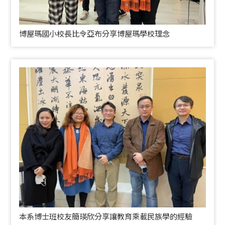
博屋瑪國小校長比令亞布分享博屋瑪學校理念
本系博士班校友簡瑛欣分享讓教育乘載民族學的經驗