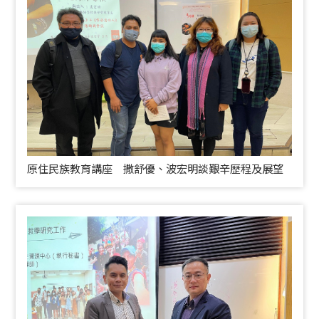
原住民族教育講座 撒舒優、波宏明談艱辛歷程及展望